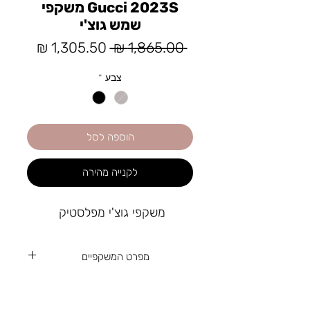
Gucci 2023S משקפי
שמש גוצ'י
מחיר
מחיר
 ‏1,865.00 ‏₪ 
רגיל
מבצע
צבע
*
הוספה לסל
לקנייה מהירה
משקפי גוצ'י מפלסטיק
מפרט המשקפיים
99
גודל עדשה