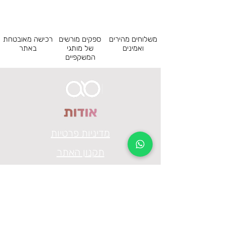
1
גשר
משלוחים מהירים
ספקים מורשים
רכישה מאובטחת
140
אורך מוט
ואמינים
של מותגי
באתר
המשקפיים
חצי מסגרת
סוג מסגרת
פלסטיק
חומר
2026
קולקציה
ITALY
מדינת ייצור
מדיניות פרטיות
תקנון האתר
הצהרת נגישות
בת ים