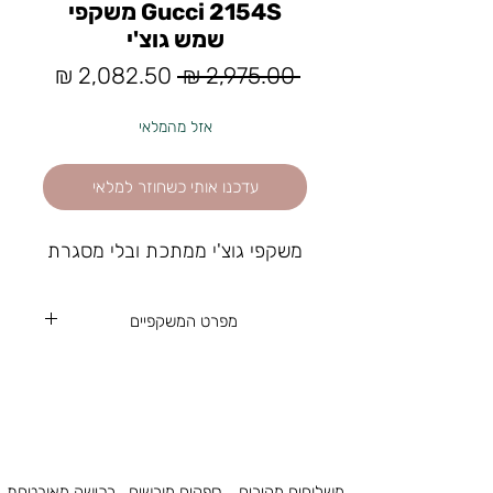
Gucci 2154S משקפי
שמש גוצ'י
מחיר
מחיר
 ‏2,975.00 ‏₪ 
רגיל
מבצע
אזל מהמלאי
עדכנו אותי כשחוזר למלאי
משקפי גוצ'י ממתכת ובלי מסגרת
מפרט המשקפיים
56
גודל עדשה
18
גשר
משלוחים מהירים
ספקים מורשים
רכישה מאובטחת