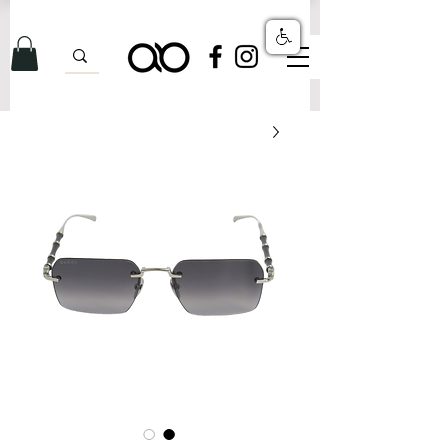
לרגל השקת האתר: משלוחים ללא עלות על כל ההזמנות!