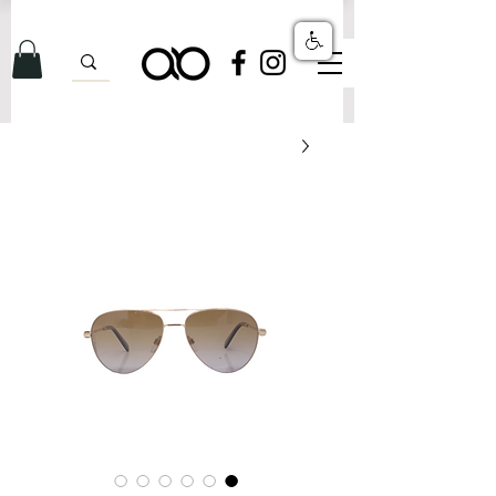
לרגל השקת האתר: משלוחים ללא עלות על כל ההזמנות!