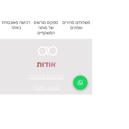
16
גשר
משלוחים מהירים
ספקים מורשים
רכישה מאובטחת
140
אורך מוט
ואמינים
של מותגי
באתר
המשקפיים
FULL
סוג מסגרת
METAL
חומר
2022
קולקציה
ITALY
מדינת ייצור
מדיניות פרטיות
תקנון האתר
הצהרת נגישות
בת ים