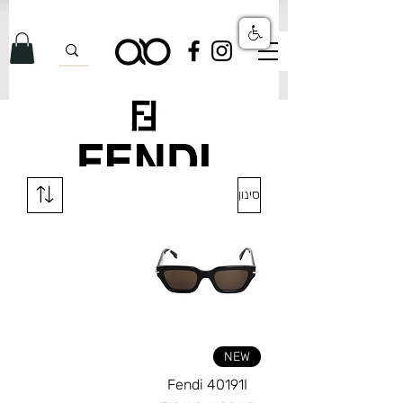
לרגל השקת האתר: משלוחים ללא עלות על כל ההזמנות!
סינון
NEW
Fendi 40191I